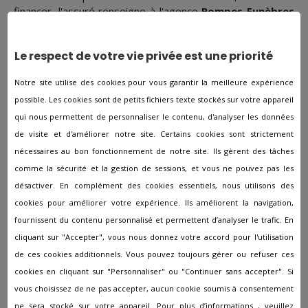
financer, l'assuré renseigne à l'agence
Pompes Funèbres
de Vertou
de ses volontés essentielles afin qu'elles
soient respectées au moment de sa mort.
Le respect de votre vie privée est une priorité
Quelles sont les dépenses à
Notre site utilise des cookies pour vous garantir la meilleure expérience
prévoir pour l'organisation
possible. Les cookies sont de petits fichiers texte stockés sur votre appareil
d'obsèques ?
qui nous permettent de personnaliser le contenu, d'analyser les données
de visite et d'améliorer notre site. Certains cookies sont strictement
nécessaires au bon fonctionnement de notre site. Ils gèrent des tâches
Le montant des funérailles est plutôt élevé, il est compris
comme la sécurité et la gestion de sessions, et vous ne pouvez pas les
en général entre 3 100 et 5 000 € pour une inhumation ou
désactiver. En complément des cookies essentiels, nous utilisons des
une crémation.
cookies pour améliorer votre expérience. Ils améliorent la navigation,
Ce tarif comprend des services obligatoires :
fournissent du contenu personnalisé et permettent d’analyser le trafic. En
Un cercueil avec 4 poignées lors d'une inhumation
cliquant sur "Accepter", vous nous donnez votre accord pour l'utilisation
Les taxes d'inhumation (en fonction des communes)
de ces cookies additionnels. Vous pouvez toujours gérer ou refuser ces
Une plaque d'identité
cookies en cliquant sur "Personnaliser" ou "Continuer sans accepter". Si
Le transport dans un corbillard
vous choisissez de ne pas accepter, aucun cookie soumis à consentement
ne sera stocké sur votre appareil. Pour plus d’informations , veuillez