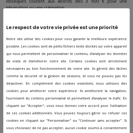
obsèques coutent aux abords des 3 900 € pour une
inhumation ou une crémation.
Obtenez de devis gratuits pour apprécier le coût de la
préparation d'obsèques avec l'entreprise Pompes
Le respect de votre vie privée est une priorité
Funèbres Pascal LECLERC (Aix-en-Provence) à Aix-en-
Provence.
Notre site utilise des cookies pour vous garantir la meilleure expérience
A savoir :
possible. Les cookies sont de petits fichiers texte stockés sur votre appareil
Il existe différentes aides financières pour recouvrir en
qui nous permettent de personnaliser le contenu, d'analyser les données
totalité ou partiellement les coûts des obsèques comme le
de visite et d'améliorer notre site. Certains cookies sont strictement
capital décès de la sécurité sociale ou encore les aides des
nécessaires au bon fonctionnement de notre site. Ils gèrent des tâches
caisses de retraite.
comme la sécurité et la gestion de sessions, et vous ne pouvez pas les
désactiver. En complément des cookies essentiels, nous utilisons des
Emplacement de l’agence
cookies pour améliorer votre expérience. Ils améliorent la navigation,
Pompes Funèbres Pascal
fournissent du contenu personnalisé et permettent d’analyser le trafic. En
LECLERC (Aix-en-Provence)
cliquant sur "Accepter", vous nous donnez votre accord pour l'utilisation
de ces cookies additionnels. Vous pouvez toujours gérer ou refuser ces
cookies en cliquant sur "Personnaliser" ou "Continuer sans accepter". Si
Si vous voulez avoir davantage de renseignements,
vous choisissez de ne pas accepter, aucun cookie soumis à consentement
appelez nos conseillers experts dans le milieu du funéraire