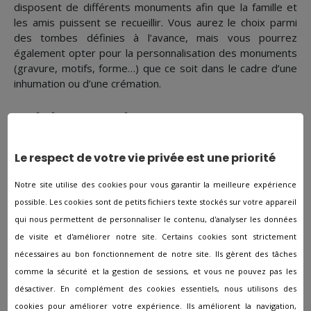
disposent de différents monuments afin que la famille et
les amis puissent se recueillir. Vous aurez le choix parmi
des tombes définies à l’avance, mais vous pourrez
également opter pour la personnalisation des monuments
(gravure, motifs, forme…) que ce soit dans le cadre d’une
inhumation ou d’une crémation.
Suivi et relationnel
Le respect de votre vie privée est une priorité
Les agences de pompes funèbres ont comme rôle premier
de soutenir les personnes en deuil en les aidant sur les
Notre site utilise des cookies pour vous garantir la meilleure expérience
démarches administratives et sur l'organisation des
possible. Les cookies sont de petits fichiers texte stockés sur votre appareil
obsèques. Mais, de par leurs compétences, leurs missions
qui nous permettent de personnaliser le contenu, d'analyser les données
sont régulièrement plus poussées. Objets précis placés
de visite et d'améliorer notre site. Certains cookies sont strictement
dans le cercueil, décorations florales… Les conseillers
seront à vos côtés pour répondre en toute discrétion à
nécessaires au bon fonctionnement de notre site. Ils gèrent des tâches
vos demandes les plus personnelles. Les conseillers
comme la sécurité et la gestion de sessions, et vous ne pouvez pas les
funéraires feront attention à ce que l’ensemble des étapes
désactiver. En complément des cookies essentiels, nous utilisons des
se passent dans les règles pour vous aider dans ce long
cookies pour améliorer votre expérience. Ils améliorent la navigation,