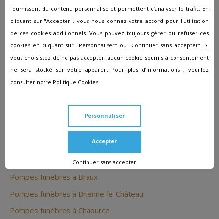
parcours.
fournissent du contenu personnalisé et permettent d’analyser le trafic. En
cliquant sur "Accepter", vous nous donnez votre accord pour l'utilisation
de ces cookies additionnels. Vous pouvez toujours gérer ou refuser ces
Les autres agences à proximité
cookies en cliquant sur "Personnaliser" ou "Continuer sans accepter". Si
vous choisissez de ne pas accepter, aucun cookie soumis à consentement
de Nogent-sur-Seine
ne sera stocké sur votre appareil. Pour plus d’informations , veuillez
consulter
notre Politique Cookies.
Pompes funèbres à Aix-Villemaur-Pâlis
Pompes funèbres à Arcis-sur-Aube
Personnaliser
Pompes funèbres à Bar-sur-Aube
Accepter
Pompes funèbres à Bar-sur-Seine
Pompes funèbres à Bouilly
Continuer sans accepter
Pompes funèbres à Braux
Pompes funèbres à Brienne-le-Château
Pompes funèbres à Chaource