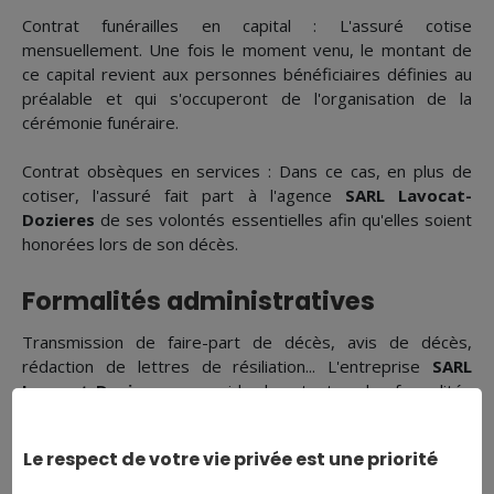
Contrat funérailles en capital : L'assuré cotise
mensuellement. Une fois le moment venu, le montant de
ce capital revient aux personnes bénéficiaires définies au
préalable et qui s'occuperont de l'organisation de la
cérémonie funéraire.
Contrat obsèques en services : Dans ce cas, en plus de
cotiser, l'assuré fait part à l'agence
SARL Lavocat-
Dozieres
de ses volontés essentielles afin qu'elles soient
honorées lors de son décès.
Formalités administratives
Transmission de faire-part de décès, avis de décès,
rédaction de lettres de résiliation... L'entreprise
SARL
Lavocat-Dozieres
vous aide dans toutes des formalités
légales et administratives après le décès d'un membre de
votre famille.
Le respect de votre vie privée est une priorité