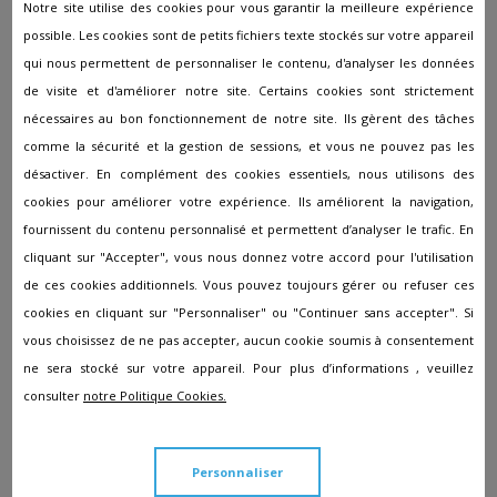
Marbrerie funéraire
Notre site utilise des cookies pour vous garantir la meilleure expérience
possible. Les cookies sont de petits fichiers texte stockés sur votre appareil
La société
SARL Lavocat-Dozieres
à Ervy-le-Châtel
qui nous permettent de personnaliser le contenu, d'analyser les données
propose un large choix de marbrerie funéraire. Dans le
cadre d'une inhumation ou d'une crémation, vous pouvez
de visite et d'améliorer notre site. Certains cookies sont strictement
personnaliser selon vos envies l'ensemble des monuments
nécessaires au bon fonctionnement de notre site. Ils gèrent des tâches
et ornements funéraires.
comme la sécurité et la gestion de sessions, et vous ne pouvez pas les
désactiver. En complément des cookies essentiels, nous utilisons des
Quel est le prix à compter pour
cookies pour améliorer votre expérience. Ils améliorent la navigation,
l'organisation de funérailles ?
fournissent du contenu personnalisé et permettent d’analyser le trafic. En
cliquant sur "Accepter", vous nous donnez votre accord pour l'utilisation
de ces cookies additionnels. Vous pouvez toujours gérer ou refuser ces
Le tarif des funérailles est assez important, il est
cookies en cliquant sur "Personnaliser" ou "Continuer sans accepter". Si
généralement compris entre 3 200 et 4 900 euros pour
vous choisissez de ne pas accepter, aucun cookie soumis à consentement
une inhumation ou une crémation.
ne sera stocké sur votre appareil. Pour plus d’informations , veuillez
Ce tarif comprend des services obligatoires :
consulter
notre Politique Cookies.
Le transport dans un corbillard
Les taxes d'inhumation (en fonction des villes)
Une plaque gravée avec l'identité du défunt
Personnaliser