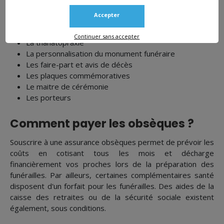
Des frais complémentaires se rajoutent en fonction des
Accepter
besoins des proches :
Continuer sans accepter
La thanatopraxie
La personnalisation du monument funéraire
Les faire-part et avis de décès
Les plaques commémoratives
Le maitre de cérémonie
Les porteurs
Comment payer les obsèques ?
Souscrire à une assurance obsèques permet de prévoir les
coûts en cotisant tous les mois et décharge
financièrement vos proches lors de la préparation des
funérailles. Par ailleurs, certaines complémentaires santé
disposent d'un forfait pour les funérailles. Des aides de la
caisse des retraites ou de la sécurité sociale existent
également, sous conditions.