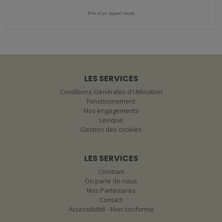
Prix d'un appel local
LES SERVICES
Conditions Générales d'Utilisation
Fonctionnement
Nos engagements
Lexique
Gestion des cookies
LES SERVICES
Comitam
On parle de nous
Nos Partenaires
Contact
Accessibilité - Non conforme