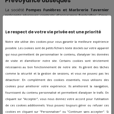
Prévoyance obsèques
La société
Pompes Funèbres et Marbrerie Tavernier
présente plusieurs contrats d'assurance funérailles. Ceux-
ci permettent à une personne de financer régulièrement
ses funérailles pour le moment venu. Cela soulage ses
Le respect de votre vie privée est une priorité
proches sur le plan économique. De plus, cela permet
également d'être certain que ses volontés essentielles
Notre site utilise des cookies pour vous garantir la meilleure expérience
soient correctement accomplies.
possible. Les cookies sont de petits fichiers texte stockés sur votre appareil
qui nous permettent de personnaliser le contenu, d'analyser les données
Devis obsèques ?
de visite et d'améliorer notre site. Certains cookies sont strictement
nécessaires au bon fonctionnement de notre site. Ils gèrent des tâches
Selon la Confédération des professionnels du funéraire et
comme la sécurité et la gestion de sessions, et vous ne pouvez pas les
de la marbrerie (CPFM), le montant des funérailles s’élève
désactiver. En complément des cookies essentiels, nous utilisons des
en moyenne à
4 000 € pour une inhumation et à 3 800 €
cookies pour améliorer votre expérience. Ils améliorent la navigation,
dans le cadre d'une crémation.
fournissent du contenu personnalisé et permettent d’analyser le trafic. En
cliquant sur "Accepter", vous nous donnez votre accord pour l'utilisation
Certaines offres sont imposées telles que l’achat d’un
de ces cookies additionnels. Vous pouvez toujours gérer ou refuser ces
cercueil avec quatre poignées ou l'utilisation d’un corbillard
cookies en cliquant sur "Personnaliser" ou "Continuer sans accepter". Si
avec chauffeur pour le transfert du corps tandis que