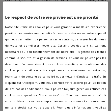
avez la possibilité de personnaliser selon vos souhaits
tous les édifices et ornements funéraires.
Le respect de votre vie privée est une priorité
Prévoyance obsèques
Notre site utilise des cookies pour vous garantir la meilleure expérience
Il existe 2 formules différentes :
possible. Les cookies sont de petits fichiers texte stockés sur votre appareil
qui nous permettent de personnaliser le contenu, d'analyser les données
Contrat obsèques en capital : L'assuré cotise
de visite et d'améliorer notre site. Certains cookies sont strictement
mensuellement. Une fois le moment venu, cet argent est
nécessaires au bon fonctionnement de notre site. Ils gèrent des tâches
légué aux bénéficiaires définis au préalable et qui devront
comme la sécurité et la gestion de sessions, et vous ne pouvez pas les
s'occuper de la planification de la cérémonie funéraire.
désactiver. En complément des cookies essentiels, nous utilisons des
cookies pour améliorer votre expérience. Ils améliorent la navigation,
Contrat funérailles en prestations : Dans ce cas, en plus de
cotiser, l'assuré fait part à l'agence
Pompes Funèbres
fournissent du contenu personnalisé et permettent d’analyser le trafic. En
David Frerot
de ses volontés essentielles afin qu'elles
cliquant sur "Accepter", vous nous donnez votre accord pour l'utilisation
soient respectées lors de son décès.
de ces cookies additionnels. Vous pouvez toujours gérer ou refuser ces
cookies en cliquant sur "Personnaliser" ou "Continuer sans accepter". Si
Quel est le prix d'obsèques ?
vous choisissez de ne pas accepter, aucun cookie soumis à consentement
ne sera stocké sur votre appareil. Pour plus d’informations , veuillez