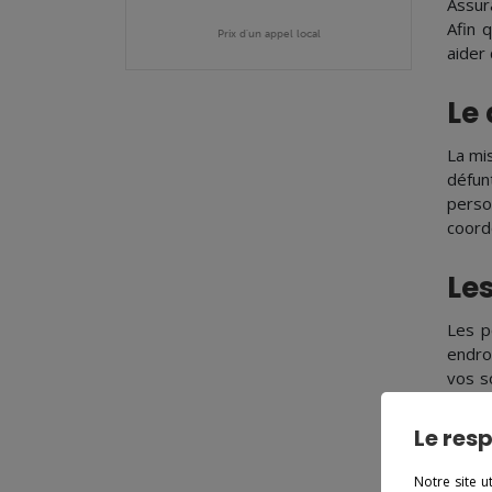
Assur
Afin 
Prix d'un appel local
aider
Le 
La mi
défun
perso
coord
Le
Les p
endro
vos s
la stè
Le resp
Le
Notre site u