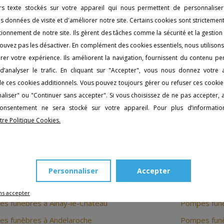
ir une assurance vous offre la certitude que vos obsèques se pas
iers texte stockés sur votre appareil qui nous permettent de personnaliser
 sa famille du poids financier ainsi que des soucis de préparation
es données de visite et d'améliorer notre site. Certains cookies sont strictemen
ernières volontés soient respectées pour tout ce qui concerne la
ionnement de notre site. Ils gèrent des tâches comme la sécurité et la gestion
ouvez pas les désactiver. En complément des cookies essentiels, nous utilison
périence et suivi
er votre expérience. Ils améliorent la navigation, fournissent du contenu pe
d’analyser le trafic. En cliquant sur "Accepter", vous nous donnez votre
n de ces cookies additionnels. Vous pouvez toujours gérer ou refuser ces cookie
t premier des pompes funèbres est de soutenir les Français dan
aliser" ou "Continuer sans accepter". Si vous choisissez de ne pas accepter,
tiques et administratifs. De plus, les agences placent en perm
nsentement ne sera stocké sur votre appareil. Pour plus d’information
yés sauront satisfaire les demandes, parfois intimes, des cl
tre Politique Cookies.
tion à ce que toutes les étapes se passent correctement pour vo
s autres agences à proximité
Personnaliser
Accepter
ns accepter
s funèbres à Ainay-le-Chateau
Pompes funèb
s funèbres à Andelaroche
Pompes fun