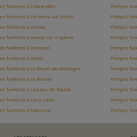
s funèbres à Estivareilles
Pompes funèb
s funèbres à Ferrières-sur-Sichon
Pompes funèb
s funèbres à Gannat
Pompes fun
s funèbres à Garnat-sur-Engièvre
Pompes funè
s funèbres à Hérisson
Pompes funè
s funèbres à Huriel
Pompes funèb
s funèbres à Le Mayet-de-Montagne
Pompes funè
s funèbres à Le Montet
Pompes funè
s funèbres à Louroux-de-Bouble
Pompes funè
s funèbres à Lurcy-Levis
Pompes funèb
s funèbres à Malicorne
Pompes funè