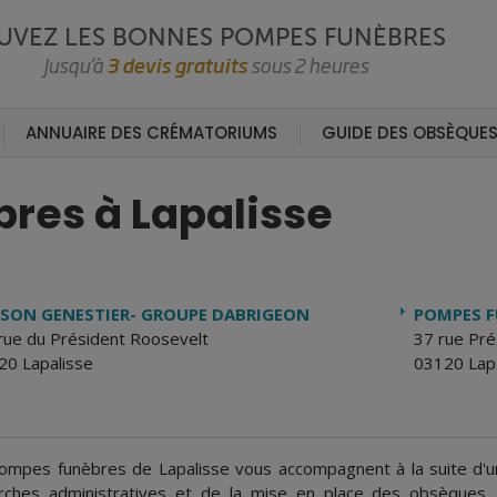
UVEZ LES BONNES POMPES FUNÈBRES
Jusqu’à
3 devis gratuits
sous 2 heures
ANNUAIRE DES CRÉMATORIUMS
GUIDE DES OBSÈQUE
res à Lapalisse
SON GENESTIER- GROUPE DABRIGEON
POMPES F
rue du Président Roosevelt
37 rue Pré
20 Lapalisse
03120 Lapa
ompes funèbres de Lapalisse vous accompagnent à la suite d'un
ches administratives et de la mise en place des obsèques. 