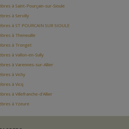
res à Saint-Pourçain-sur-Sioule
res à Servilly
èbres à ST POURCAIN SUR SIOULE
bres à Theneuille
bres à Tronget
res à Vallon-en-Sully
bres à Varennes-sur-Allier
bres à Vichy
bres à Vicq
res à Villefranche-d'Allier
bres à Yzeure