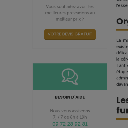
l'ess
Vous souhaitez avoir les
meilleures prestations au
Or
meilleur prix ?
VOTRE DEVIS GRATUIT
La mo
exist
délica
la cé
Tant 
étape
admin
davant
BESOIN D'AIDE
Le
fu
Nous vous assistons
7j / 7 de 8h à 19h
09 72 28 92 81