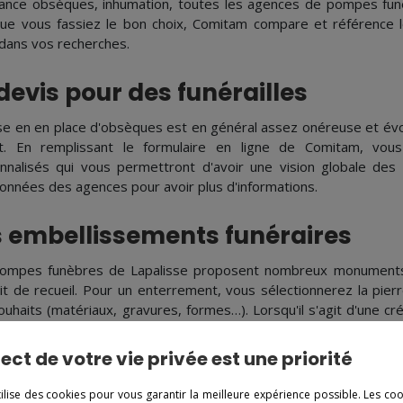
ance obsèques, inhumation, toutes les agences de pompes funè
que vous fassiez le bon choix, Comitam compare et référence l
 dans vos recherches.
devis pour des funérailles
se en en place d'obsèques est en général assez onéreuse et évo
t. En remplissant le formulaire en ligne de Comitam, vous
nnalisés qui vous permettront d'avoir une vision globale des
onnées des agences pour avoir plus d'informations.
s embellissements funéraires
ompes funèbres de Lapalisse proposent nombreux monuments 
it de recueil. Pour un enterrement, vous sélectionnerez la pier
ouhaits (matériaux, gravures, formes…). Lorsqu'il s'agit d'une c
le cinéraire comme vous le voulez.
ect de votre vie privée est une priorité
 contrat de prévoyance obsèques
tilise des cookies pour vous garantir la meilleure expérience possible. Les co