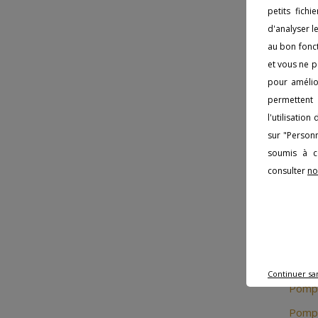
Chois
petits fich
libère
d'analyser l
vos d
au bon fonct
et vous ne p
Ex
pour amélior
permettent 
l'utilisatio
Le bu
sur "Personn
logis
soumis à co
emplo
consulter
no
atten
Le
Continuer sa
Pompe
Pompe