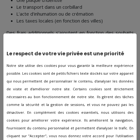
Une plaque d'identité
Le transport dans un corbillard
L'acte d'inhumation ou de crémation
Les taxes locales (en fonction des villes)
Des frais additionnels s'ajoutent en fonction des souhaits
des familles :
Le respect de votre vie privée est une priorité
Le monument funéraire sur mesure
Les soins de conservation
Notre site utilise des cookies pour vous garantir la meilleure expérience
Le maitre de cérémonie
possible. Les cookies sont de petits fichiers texte stockés sur votre appareil
La location d'une chambre dans un funérarium
Les porteurs de cercueil
qui nous permettent de personnaliser le contenu, d'analyser les données
Les cartes de remerciement
de visite et d'améliorer notre site. Certains cookies sont strictement
nécessaires au bon fonctionnement de notre site. Ils gèrent des tâches
De quelle façon financer ses
comme la sécurité et la gestion de sessions, et vous ne pouvez pas les
obsèques ?
désactiver. En complément des cookies essentiels, nous utilisons des
cookies pour améliorer votre expérience. Ils améliorent la navigation,
Prendre une assurance obsèques permet d'anticiper les
fournissent du contenu personnalisé et permettent d’analyser le trafic. En
coûts en payant tous les mois une cotisation et décharge
cliquant sur "Accepter", vous nous donnez votre accord pour l'utilisation
financièrement votre famille au moment de la préparation