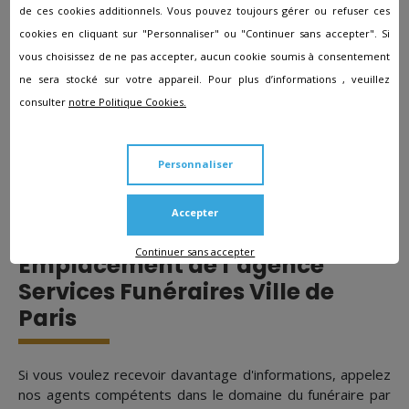
de ces cookies additionnels. Vous pouvez toujours gérer ou refuser ces
des funérailles. De plus, une partie des complémentaires
santé disposent d'un forfait pour les obsèques. Des aides
cookies en cliquant sur "Personnaliser" ou "Continuer sans accepter". Si
de la caisse des retraites ou de la sécurité sociale existent
vous choisissez de ne pas accepter, aucun cookie soumis à consentement
aussi, sous conditions.
ne sera stocké sur votre appareil. Pour plus d’informations , veuillez
consulter
notre Politique Cookies.
Devis obsèques
Nous vous conseillons de réaliser plusieurs devis afin de
Personnaliser
sélectionner l'offre qui vous correspond. L'agence
Services Funéraires Ville de Paris
à Paris 17 vous fournit
Accepter
gratuitement des devis en lien avec vos désirs.
Continuer sans accepter
Emplacement de l’agence
Services Funéraires Ville de
Paris
Si vous voulez recevoir davantage d'informations, appelez
nos agents compétents dans le domaine du funéraire par