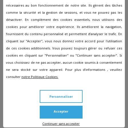
ce qui est en son pouvoir afin de vous assister pour
nécessaires au bon fonctionnement de notre site. Ils gèrent des tâches
surmonter ce deuil. Nous définirons ensemble votre
besoin pour vous donner la possibilité de recevoir
comme la sécurité et la gestion de sessions, et vous ne pouvez pas les
plusieurs devis 100% gratuits et personnalisés.
désactiver. En complément des cookies essentiels, nous utilisons des
cookies pour améliorer votre expérience. Ils améliorent la navigation,
fournissent du contenu personnalisé et permettent d’analyser le trafic. En
cliquant sur "Accepter", vous nous donnez votre accord pour l'utilisation
Les autres agences à proximité
de ces cookies additionnels. Vous pouvez toujours gérer ou refuser ces
de Tavaux
cookies en cliquant sur "Personnaliser" ou "Continuer sans accepter". Si
vous choisissez de ne pas accepter, aucun cookie soumis à consentement
ne sera stocké sur votre appareil. Pour plus d’informations , veuillez
Pompes funèbres à Arbois
consulter
notre Politique Cookies.
Pompes funèbres à Asnans-Beauvoisin
Pompes funèbres à Bletterans
Personnaliser
Pompes funèbres à Champagnole
Pompes funèbres à Chaussin
Accepter
Pompes funèbres à Clairvaux-les-Lacs
Continuer sans accepter