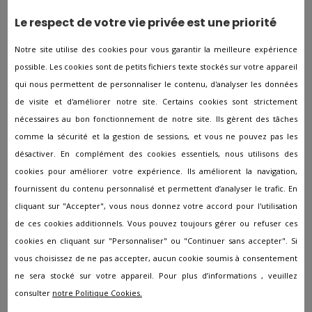
l'ensemble de vos demandes spécifiques seront bien
Le respect de votre vie privée est une priorité
respectées.
Notre site utilise des cookies pour vous garantir la meilleure expérience
Les embellissements funéraires
possible. Les cookies sont de petits fichiers texte stockés sur votre appareil
qui nous permettent de personnaliser le contenu, d'analyser les données
Pour compléter leurs prestations, les pompes funèbres
de visite et d'améliorer notre site. Certains cookies sont strictement
disposent aussi d'une grande diversité de pierres
tombales à Déols. Vous bénéficierez de précieux conseils
nécessaires au bon fonctionnement de notre site. Ils gèrent des tâches
de la part des pompes funèbres afin que vous
comme la sécurité et la gestion de sessions, et vous ne pouvez pas les
sélectionniez le bon monument. Les catalogues changent
désactiver. En complément des cookies essentiels, nous utilisons des
constamment et il est également possible de demander
cookies pour améliorer votre expérience. Ils améliorent la navigation,
des monuments personnalisés à Déols.
fournissent du contenu personnalisé et permettent d’analyser le trafic. En
cliquant sur "Accepter", vous nous donnez votre accord pour l'utilisation
Suivi et relationnel
de ces cookies additionnels. Vous pouvez toujours gérer ou refuser ces
cookies en cliquant sur "Personnaliser" ou "Continuer sans accepter". Si
vous choisissez de ne pas accepter, aucun cookie soumis à consentement
Obtenez une assistance sans faille de la part des
employés funéraires à Déols qui placent les relations
ne sera stocké sur votre appareil. Pour plus d’informations , veuillez
humaines au cœur de leur activité. Les employés veilleront
consulter
notre Politique Cookies.
à faire respecter vos volontés et vous aideront sur tous