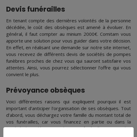
Devis funérailles
En tenant compte des dernières volontés de la personne
décédée, le coût des obsèques est amené à évoluer. En
général, il faut compter au minium 2000€. Comitam vous
apporte une solution pour vous guider dans votre décision.
En effet, en réalisant une demande sur notre site internet,
vous recevez de différents devis de sociétés de pompes
funèbres proches de chez vous qui sauront satisfaire vos
attentes. Ainsi, vous pourrez sélectionner l’offre qui vous
convient le plus.
Prévoyance obsèques
Voici différentes raisons qui expliquent pourquoi il est
important d’anticiper l'organisation de ses obsèques. Tout
d’abord, vous déchargez votre famille du montant total de
vos funérailles, car vous financez en partie ou dans la
totalité les dépenses de vos funérailles avec des
cotisations mensuelles. Ensuite, vous êtes sûr que