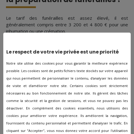
Le tarif des funérailles est assez élevé, il est
généralement compris entre 3 200 et 4 800 € pour une
inhumation ou une crémation.
Ce tarif comprend des services obligatoires :
Le respect de votre vie privée est une priorité
Une plaque gravée avec l'identité du défunt
Le transport du corps sur le lieu de la cérémonie
Notre site utilise des cookies pour vous garantir la meilleure expérience
L'inhumation ou la crémation (avec l'urne cinéraire)
Les taxes d'inhumation (en fonction des communes)
possible. Les cookies sont de petits fichiers texte stockés sur votre appareil
qui nous permettent de personnaliser le contenu, d'analyser les données
Des frais additionnels se rajoutent en fonction des désirs
de visite et d'améliorer notre site. Certains cookies sont strictement
des familles :
nécessaires au bon fonctionnement de notre site. Ils gèrent des tâches
comme la sécurité et la gestion de sessions, et vous ne pouvez pas les
Les faire-part et avis de décès
désactiver. En complément des cookies essentiels, nous utilisons des
La thanatopraxie
Les ornements floraux
cookies pour améliorer votre expérience. Ils améliorent la navigation,
Le maitre de cérémonie
fournissent du contenu personnalisé et permettent d’analyser le trafic. En
Les frais de culte
cliquant sur "Accepter", vous nous donnez votre accord pour l'utilisation