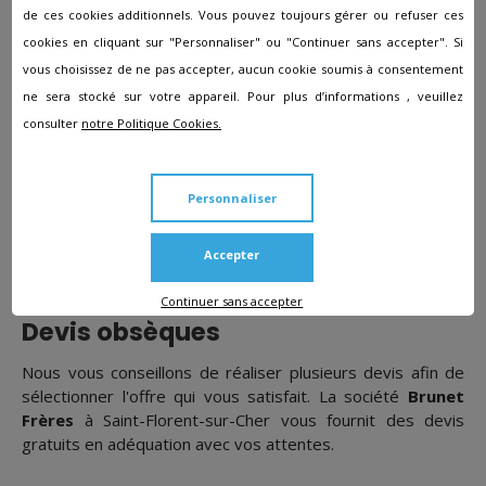
La personnalisation du monument funéraire
de ces cookies additionnels. Vous pouvez toujours gérer ou refuser ces
La location d'une maison funéraire
cookies en cliquant sur "Personnaliser" ou "Continuer sans accepter". Si
vous choisissez de ne pas accepter, aucun cookie soumis à consentement
De quelle façon payer les obsèques
ne sera stocké sur votre appareil. Pour plus d’informations , veuillez
?
consulter
notre Politique Cookies.
Souscrire à un contrat d'assurance obsèques permet
d'anticiper les coûts en cotisant mensuellement et soulage
Personnaliser
votre famille lors de la préparation des funérailles.
Autrement, certaines mutuelles disposent d'un forfait pour
les obsèques. Des aides de la caisse des retraites ou de la
Accepter
sécurité sociale existent aussi, sous conditions.
Continuer sans accepter
Devis obsèques
Nous vous conseillons de réaliser plusieurs devis afin de
sélectionner l'offre qui vous satisfait. La société
Brunet
Frères
à Saint-Florent-sur-Cher vous fournit des devis
gratuits en adéquation avec vos attentes.