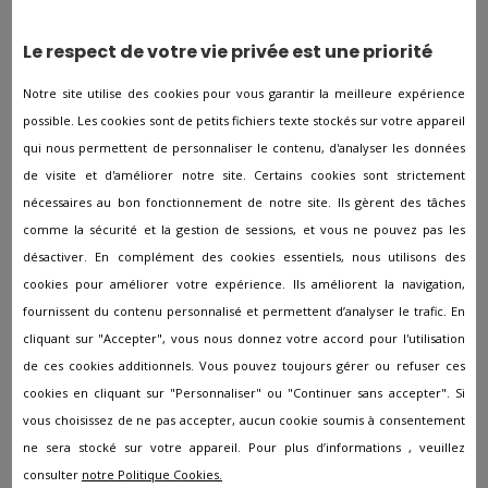
personne décédée et de celles de son entourage. Avec la
société Comitam, vous déterminez la totalité des
Le respect de votre vie privée est une priorité
paramètres pour la mise en place des obsèques depuis
notre page internet, puis vous recevez sans frais trois
Notre site utilise des cookies pour vous garantir la meilleure expérience
devis de pompes funèbres de proximité. De ce fait, vous
possible. Les cookies sont de petits fichiers texte stockés sur votre appareil
avez la garantie d’obtenir des offres personnalisées à des
prix abordables, et vous êtes directement mis en relation
qui nous permettent de personnaliser le contenu, d'analyser les données
avec les agences.
de visite et d'améliorer notre site. Certains cookies sont strictement
nécessaires au bon fonctionnement de notre site. Ils gèrent des tâches
Les embellissements funéraires
comme la sécurité et la gestion de sessions, et vous ne pouvez pas les
désactiver. En complément des cookies essentiels, nous utilisons des
Afin de compléter leurs prestations, les agences de
cookies pour améliorer votre expérience. Ils améliorent la navigation,
pompes funèbres proposent également une large
fournissent du contenu personnalisé et permettent d’analyser le trafic. En
diversité de marbreries funéraires à Embrun. Il existe
cliquant sur "Accepter", vous nous donnez votre accord pour l'utilisation
différents types de monuments, quelques-uns sont prévus
pour l'enterrement et les autres pour la crémation. Les
de ces cookies additionnels. Vous pouvez toujours gérer ou refuser ces
conseillers prêteront attention à ce que vous fassiez le
cookies en cliquant sur "Personnaliser" ou "Continuer sans accepter". Si
bon choix. Les catalogues sont en constante évolution et il
vous choisissez de ne pas accepter, aucun cookie soumis à consentement
est également possible de concevoir des monuments
ne sera stocké sur votre appareil. Pour plus d’informations , veuillez
personnalisés à Embrun.
consulter
notre Politique Cookies.